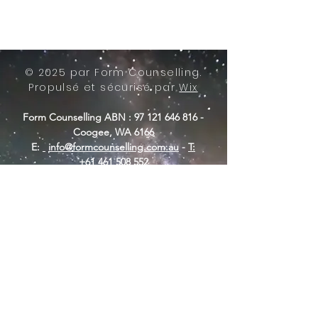
© 2025 par Form Counselling.
Propulsé et sécurisé par
Wix
Form Counselling ABN :
97 121 646 816
-
Coogee, WA 6166
E:
info@formcounselling.com.au
-
T:
+61 461 508 552
Formulaire de conseil -
Conditions générales
Form Counselling reconnaît le peuple
Nyungar de Beeliar Boodja, gardien
traditionnel de la terre où nous
opérons.
Autrefois, aujourd’hui et dans le futur, ils
se soucient de leur pays. Nous