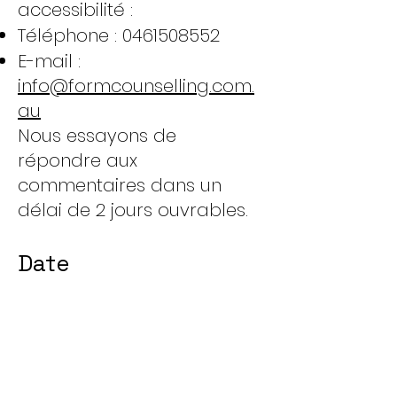
accessibilité :
Téléphone :
0461508552
E-mail :
info@formcounselling.com.
au
Nous essayons de
répondre aux
commentaires dans un
délai de 2 jours ouvrables.
Date
Cette déclaration a été
créée le 14 mai 2025 à
l'aide de l'
outil de
génération de déclaration
d'accessibilité du W3C
.