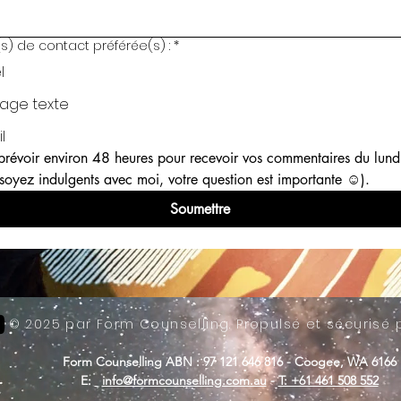
) de contact préférée(s) :
*
l
age texte
l
prévoir environ 48 heures pour recevoir vos commentaires du lundi
soyez indulgents avec moi, votre question est importante ☺︎).
Soumettre
© 2025 par Form Counselling. Propulsé et sécurisé
Form Counselling ABN : 97 121 646 816 - Coogee, WA 6166
E:
info@formcounselling.com.au
-
T: +61 461 508 552