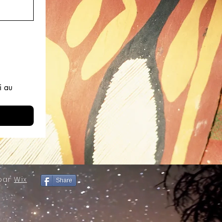
 au 
 par
Wix
Share