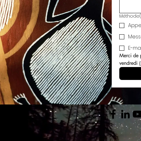
Méthode(s
Appe
Mess
E-mai
Merci de 
vendredi (