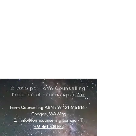
© 2025 par Form Counselling.
Propulsé et sécurisé par
Wix
Form Counselling ABN :
97 121 646 816
-
Coogee, WA 6166
E:
info@formcounselling.com.au
-
T:
+61 461 508 552