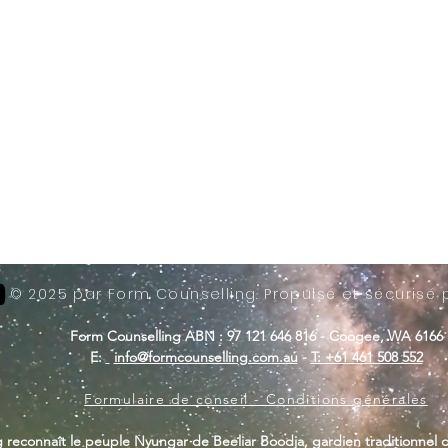
© 2025 par Form Counselling. Propulsé et sécurisé
Form Counselling ABN : 97 121 646 816 - Coogee, WA 6166
E:
info@formcounselling.com.au
-
T: +61 461 508 552
Formulaire de conseil - Conditions générales
 reconnaît le peuple Nyungar de Beeliar Boodja, gardien traditionnel d