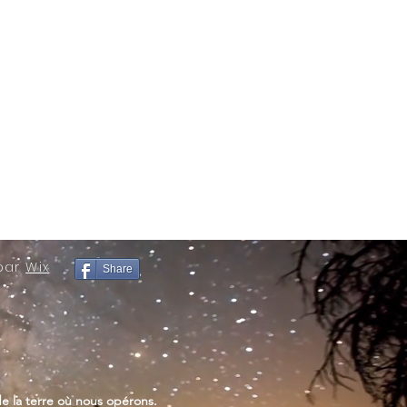
 par
Wix
Share
e la terre où nous opérons.