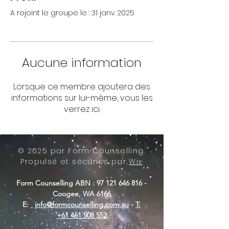
A rejoint le groupe le : 31 janv. 2025
Aucune information
Lorsque ce membre ajoutera des
informations sur lui-même, vous les
verrez ici.
© 2025 par Form Counselling.
Propulsé et sécurisé par
Wix
Form Counselling ABN :
97 121 646 816
-
Coogee, WA 6166
E:
info@formcounselling.com.au
-
T:
+61 461 508 552